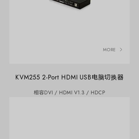
MORE
KVM255 2-Port HDMI USB电脑切换器
相容DVI / HDMI V1.3 / HDCP