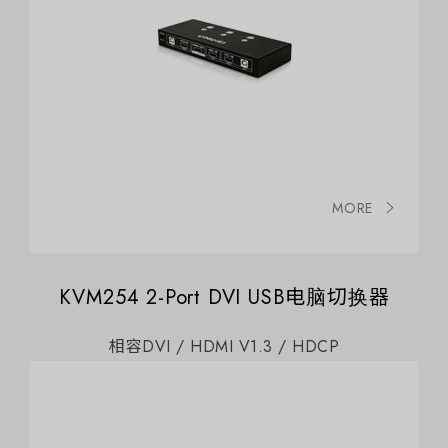
MORE
KVM254 2-Port DVI USB电脑切换器
相容DVI / HDMI V1.3 / HDCP