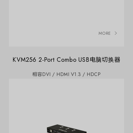
MORE
KVM256 2-Port Combo USB电脑切换器
相容DVI / HDMI V1.3 / HDCP