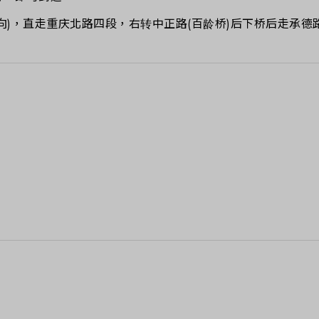
向)，直走重庆北路四段，右转中正路(百龄桥)后下桥后走承