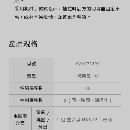
态。
采用机械手臂式设计，抽拉时后方的切换器固定不
动，线材不易松动，配置更为精简。
產品規格
型號
KVM1716PS
機型
機架型 1U
電腦端埠數
16
控制端埠數
2 ( 同一時間一端操作 )
螢幕 /
電腦端
鍵盤 /
1 組 整合型 HDB-15 ( 母頭 )
介面
滑鼠