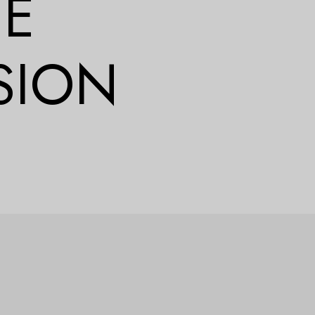
CE
SION