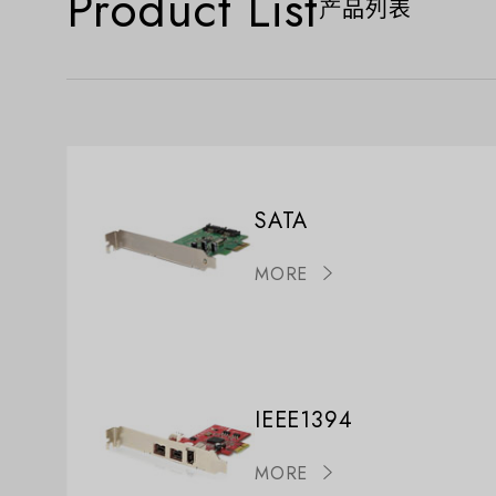
Product List
产品列表
SATA
MORE
IEEE1394
MORE