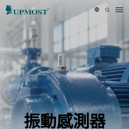
UPMOST
登
昌
恆
官
方
網
站
|
高
效
邊
緣
運
算
與
AI
解
決
方
案
振動感測器