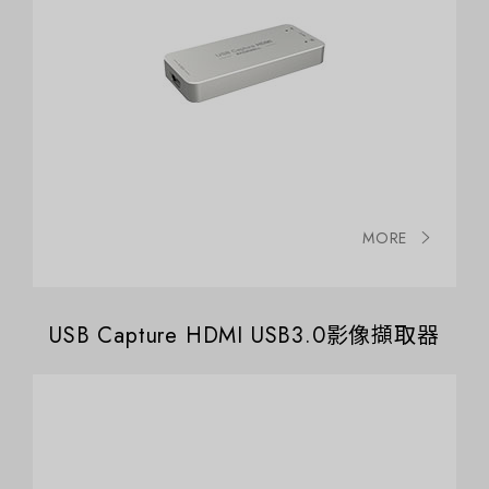
MORE
USB Capture HDMI USB3.0影像擷取器