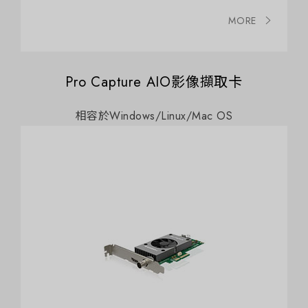
MORE
Pro Capture AIO影像擷取卡
相容於Windows/Linux/Mac OS