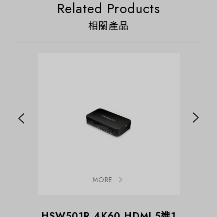
Related Products
相關產品
MORE
MI 3進1
HSW501R 4K60 HDMI 5進1
HSW4