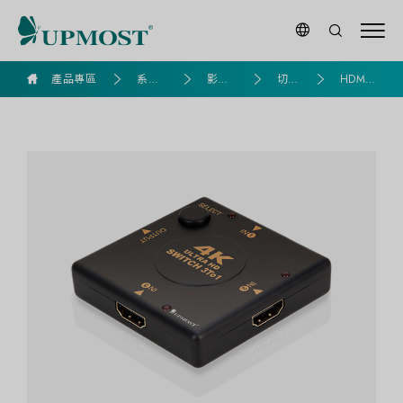
HDMI
產品專區
系列
影音
切
HDMI
4K2K
產品
專區
換
切換
影
器
音
切
換
器
(3
入
1
出)