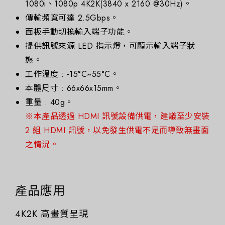
1080i、1080p 4K2K(3840 x 2160 @30Hz)。
傳輸頻寬可達 2.5Gbps。
面板手動切換輸入端子功能。
提供訊號來源 LED 指示燈，可顯示輸入端子狀
態。
工作溫度 : -15°C~55°C。
本體尺寸 : 66x66x15mm。
重量 : 40g。
※本產品透過 HDMI 訊號設備供電，建議至少安裝
2 組 HDMI 訊號，以免發生供電不足而導致無畫面
之情況。
產品應用
4K2K 高畫質呈現