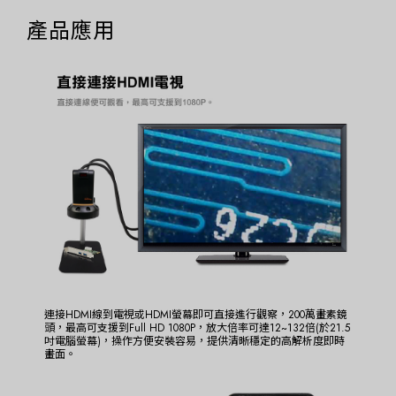
產品應用
連接HDMI線到電視或HDMI螢幕即可直接進行觀察，200萬畫素鏡
頭，最高可支援到Full HD 1080P，放大倍率可達12~132倍(於21.5
吋電腦螢幕)，操作方便安裝容易，提供清晰穩定的高解析度即時
畫面。