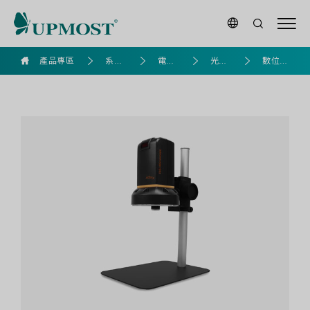
UPG632H
產品專區
系列
電腦
光學
數位顯
HDMI
產品
組裝
產品
微鏡
數
位
顯
微
鏡
｜
1080P
高
畫
質
輸
出
即
時
觀
察