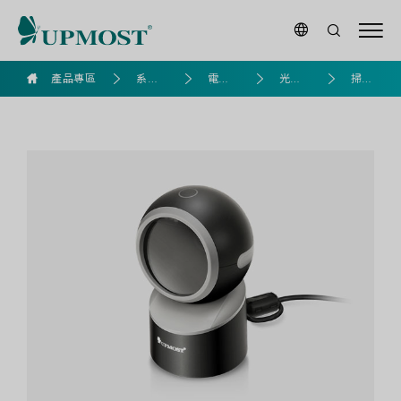
BS105
產品專區
系列
電腦
光學
掃瞄
平
產品
組裝
產品
器
台
式
二
維
條
碼
掃
描
器