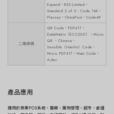
Expand、RSS-Limited、
Standard 2 of 5、Code 16K、
Plessey、ChinaPost、Code49
QR Code、PDF417、
DataMatrix（ECC200）、Micro
QR 、Chinese、
二維條碼
Sensible（HanXin）Code、
Micro PDF417、Maxi Code、
Aztec
產品應用
適用於商業POS系統、醫療、藥物管理、超市、倉儲