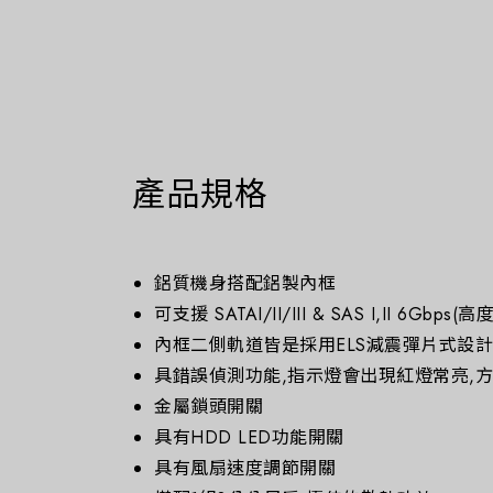
產品規格
鋁質機身搭配鋁製內框
可支援 SATAI/II/III & SAS I,II 6Gbps(
內框二側軌道皆是採用ELS減震彈片式設
具錯誤偵測功能,指示燈會出現紅燈常亮,
金屬鎖頭開關
具有HDD LED功能開關
具有風扇速度調節開關