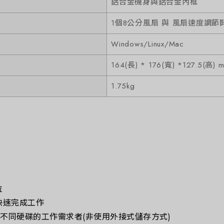
鋁合金機身與鋁合金內框
1個8公分風扇 與 風扇速度調節
Windows/Linux/Mac
164(長) * 176(寬) *127.5(高) 
1.75kg
位
快速完成工作
換不同硬碟的工作需求者(非使用外接式儲存方式)