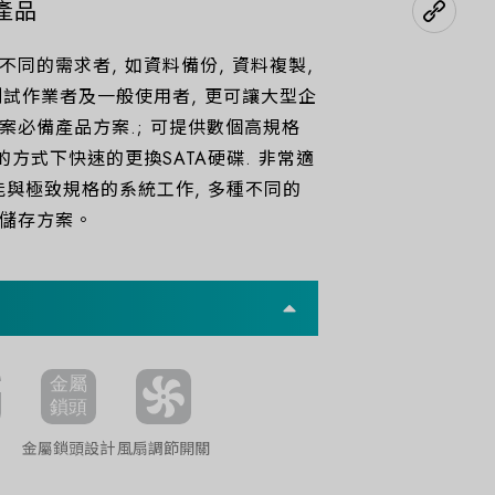
產品
同的需求者, 如資料備份, 資料複製,
, 測試作業者及一般使用者, 更可讓大型企
案必備產品方案.; 可提供數個高規格
的方式下快速的更換SATA硬碟. 非常適
能與極致規格的系統工作, 多種不同的
儲存方案。
金屬鎖頭設計
風扇調節開關