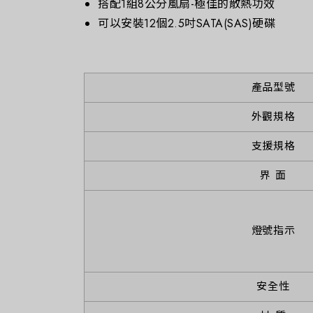
搭配1組8公分風扇-極佳的散熱功效
可以安裝12個2.5吋SATA(SAS)硬碟
產品型號
外觀規格
支援規格
界 面
燈號指示
安全性