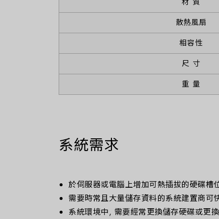
材 質
散熱風扇
相容性
尺 寸
重 量
系統需求
於伺服器或電腦上增加可熱插拔的硬碟槽
需要時常且大量儲存資料的系統建置商可
系統環境中, 需要經常更換儲存硬碟或更