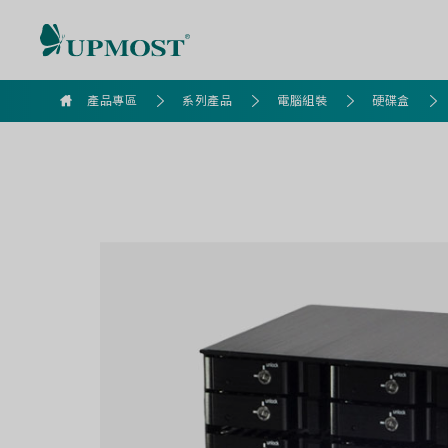
IHE2121
2.5
產品專區
系列產品
電腦組裝
硬碟盒
吋
硬
碟
抽
取
模
組
（3
轉
12）
｜
高
密
度
儲
存
設
計．
快
速
散