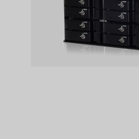
熱．
SATA
熱
插
拔
支
援