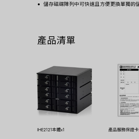
儲存磁碟陣列中可快速且方便更換單獨的儲
產品清單
IHE2121本體x1
產品服務保證卡x