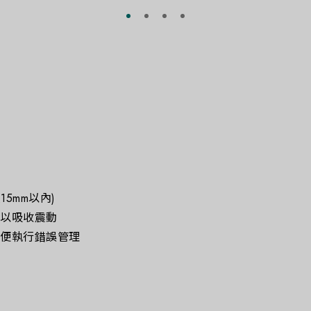
高度15mm以內)
計以吸收震動
方便執行錯誤管理