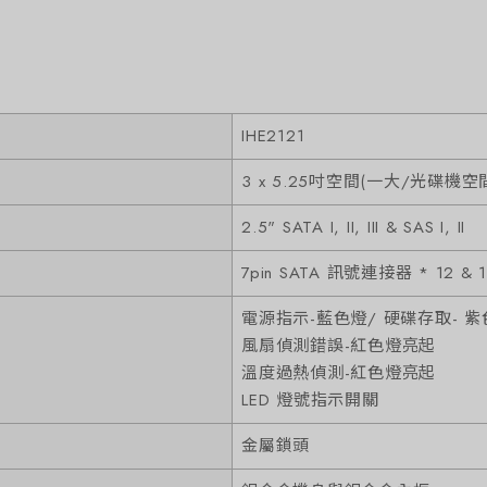
IHE2121
3 x 5.25吋空間(一大/光碟機空
2.5" SATA I, II, III & SAS I, II
7pin SATA 訊號連接器 * 12 & 
電源指示-藍色燈/ 硬碟存取- 紫
風扇偵測錯誤-紅色燈亮起
溫度過熱偵測-紅色燈亮起
LED 燈號指示開關
金屬鎖頭