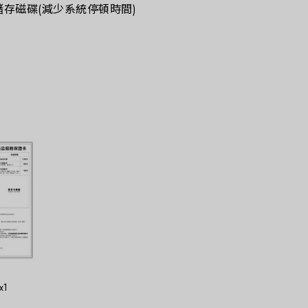
存磁碟(減少系統停頓時間)
1