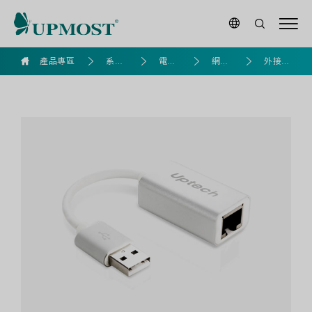
NET125
產品專區
系列
電腦
網路
外接網
USB2.0
產品
組裝
擴充
路卡
免
驅
動
鋁
合
金
網
卡