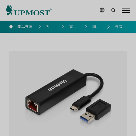
NET145
產品專區
系列
電腦
網路
外接網
USB
產品
組裝
擴充
路卡
雙
介
面
2.5G
網
路
卡
｜
支
援
Type-
A
與
Type-
C
高
速
連
線