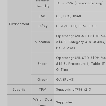
Relative
10 ~ 95% (non-condensing)
Humidity
EMC
CE, FCC, BSMI
Environment
Saftey
CE-LVD, CB, BSMI, CCC
Operating: MIL-STD 810H Me
Vibration
514.8, Category 4 & 3Grms
Hz, 3 Axes
Operating: MIL-STD 810H Me
Shock
516.8, Procedure I, Table 51
G 11ms
Green
GA (RoHS)
Security
TPM
Supports dTPM v2.0
Watch Dog
Supported
Timer