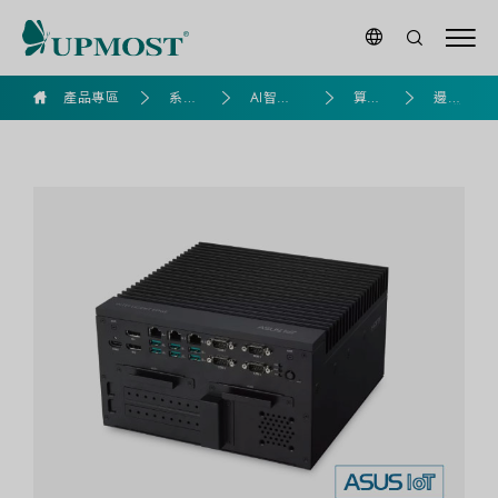
goldennet
產品專區
系列
AI智慧
算力
邊緣
產品
應用專
產品
電腦
區