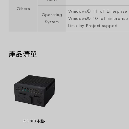
Others
Windows® 11 IoT Enterprise (
Operating
Windows® 10 IoT Enterprise 
System
Linux by Project support
產品清單
PE5101D 本體x1