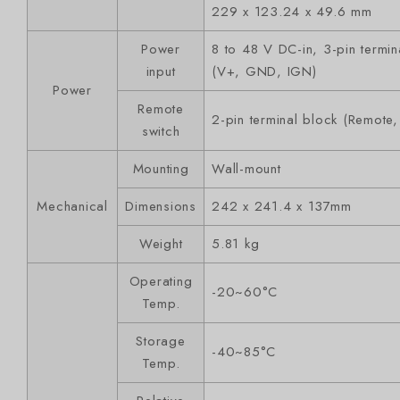
229 x 123.24 x 49.6 mm
Power
8 to 48 V DC-in, 3-pin termin
input
(V+, GND, IGN)
Power
Remote
2-pin terminal block (Remote
switch
Mounting
Wall-mount
Mechanical
Dimensions
242 x 241.4 x 137mm
Weight
5.81 kg
Operating
-20~60°C
Temp.
Storage
-40~85°C
Temp.