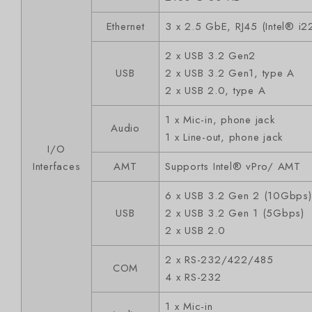
Ethernet
3 x 2.5 GbE, RJ45 (Intel® i2
2 x USB 3.2 Gen2
USB
2 x USB 3.2 Gen1, type A
2 x USB 2.0, type A
1 x Mic-in, phone jack
Audio
1 x Line-out, phone jack
I/O
Interfaces
AMT
Supports Intel® vPro/ AMT
6 x USB 3.2 Gen 2 (10Gbps)
USB
2 x USB 3.2 Gen 1 (5Gbps)
2 x USB 2.0
2 x RS-232/422/485
COM
4 x RS-232
1 x Mic-in