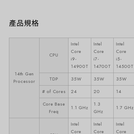
產品規格
Intel
Intel
Intel
Core
Core
Core
CPU
i9-
i7-
i5-
14900T
14700T
14500T
14th Gen
TDP
35W
35W
35W
Processor
# of Cores
24
20
14
Core Base
1.3
1.1 GHz
1.7 GHz
Freq
GHz
Intel
Intel
Intel
Core
Core
Core