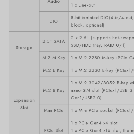
Audio
1 x Line-out
8-bit isolated DIO(4-in/4-out,
DIO
block, optional)
2 x 2.5” (supports hot-swap
2.5” SATA
SSD/HDD tray, RAID 0/1)
Storage
M.2 M Key
1 x M.2 2280 M-key (PCIe G
M.2 E Key
1 x M.2 2230 E-key (PCIex1
1 x M.2 3042/3052 B-key wi
M.2 B Key
nano-SIM slot (PCIex1/USB 3
Gen1/USB2.0)
Expansion
Slot
Mini PCIe
1 x Mini PCIe socket (PCIex1
1 x PCIe Gen4 x4 slot
PCIe Slot
1 x PCIe Gen4 x16 slot, the m