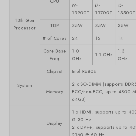
CPU
i9-
i7-
i5-
13900T
13700T
13500T
13th Gen
TDP
35W
35W
35W
Processor
# of Cores
24
16
14
Core Base
1.0
1.3
1.1 GHz
Freq
GHz
GHz
Chipset
Intel R680E
2 x SO-DIMM (supports DDR
System
Memory
ECC/non-ECC, up to 4800 M
64GB)
1 x HDMI, supports up to 4
@ 30 Hz
Display
2 x DP++, supports up to 40
2160 @ 60 Hz